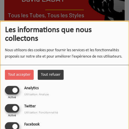
Les informations que nous
collectons
Nous utilisons des cookies pour fournir les services et les fonctionnalités
proposés sur notre site et pour améliorer l'expérience de nos utilisateurs.
DU LUNDI AU VENDREDI, DE 09:00 À 12:00
Tout accepter
Tout refuser
Analytics
David LABAT
Utilisation: Analyse
Activé
Twitter
Souvenirs FM, tous les tubes, tous les styles avec David LABAT
Utilisation: Fonctionnalité
Activé
Je vous retrouve chaque matin pour débuter la journée avec le
Facebook
meilleur des souvenirs en chansons des années 70,80,90 et