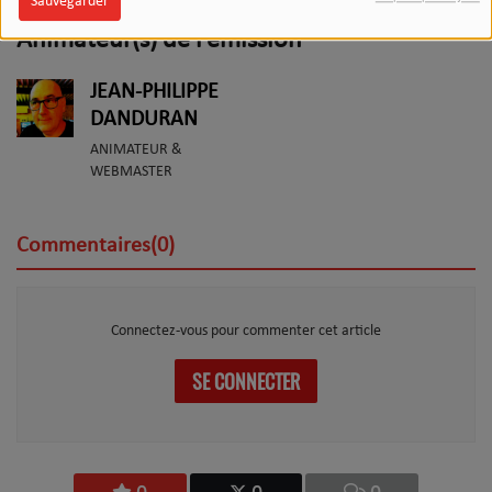
Sauvegarder
Animateur(s) de l’émission
JEAN-PHILIPPE
DANDURAN
ANIMATEUR &
WEBMASTER
Commentaires(0)
Connectez-vous pour commenter cet article
SE CONNECTER