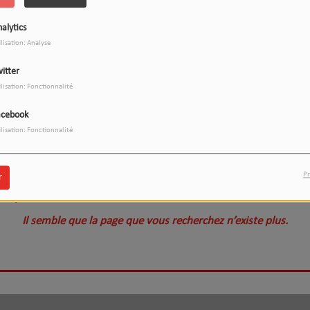
404
alytics
ilisation: Analyse
itter
ilisation: Fonctionnalité
acebook
ilisation: Fonctionnalité
Pr
r
s, vous avez rencontré une err
Il semble que la page que vous recherchez n’existe plus.