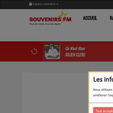
Espace membre
ACCUEIL
R
Ce N'est Rien
JULIEN CLERC
Les in
Nous utilisons
améliorer l'ex
Tout accept