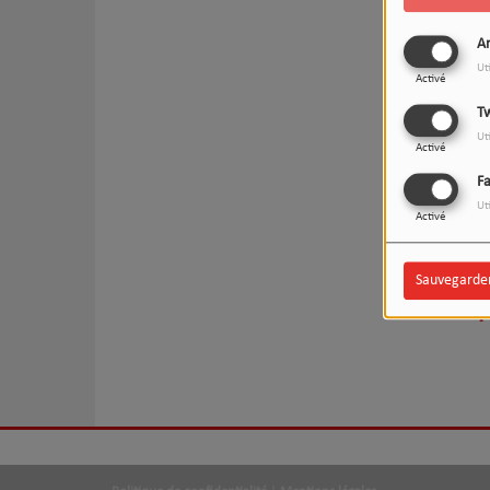
An
Ut
Activé
Tw
Ut
Activé
F
Ut
Activé
Sauvegarde
Oup