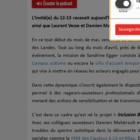
F
Écouter le podcast
Ut
Activé
L’invité(e) du 12-13 recevait aujourd’hui Sandrine 
ainsi que Laurent Vesse et Damien Mahérault du SM
Sauvegarde
En ce tout début du mois de mai, venait de se termi
des Landes. Tout au long du mois d’avril, près de 6
événement, la mission de Sandrine Egger consiste 
Campus autisme
ou encore la
villa d’accueil temp
qui vise à mettre en réseau les acteurs engagés pour 
Dans cette dynamique s’inscrit également le disposi
permet à des nageurs-sauveteurs professionnels d’
menant des actions de sensibilisation et de transmis
C’est dans ce cadre qu’est né le projet «
Inclusion 
Avec ses collègues sauveteurs Damien Mahérault e
troubles du spectre autistique dans la découverte du
sociales comme le
FAM des Cigalous à Lit-et-Mixe
. 