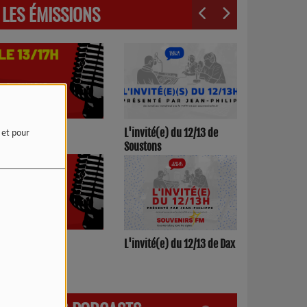
LES ÉMISSIONS
3h00/17h00
L'invité(e) du 12/13 de
e et pour
Soustons
h00/12h00
L'invité(e) du 12/13 de Dax