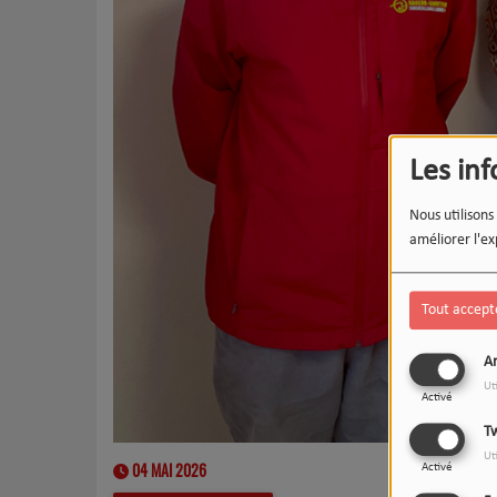
Les in
Nous utilisons
améliorer l'ex
Tout accept
An
Ut
Activé
Tw
Ut
04 MAI 2026
Activé