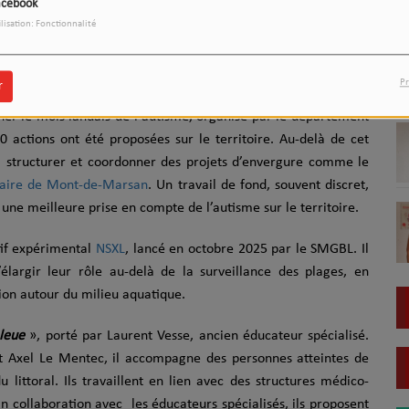
acebook
Télécharger le podcast
ilisation: Fonctionnalité
Egger, chargée de mission autisme au département des Landes,
GBL pour parler autisme.
Pr
r
ner le mois landais de l'autisme, organisé par le département
0 actions ont été proposées sur le territoire. Au-delà de cet
à structurer et coordonner des projets d’envergure comme le
oraire de Mont-de-Marsan
. Un travail de fond, souvent discret,
une meilleure prise en compte de l’autisme sur le territoire.
tif expérimental
NSXL
, lancé en octobre 2025 par le SMGBL. Il
élargir leur rôle au-delà de la surveillance des plages, en
sion autour du milieu aquatique.
Bleue
», porté par Laurent Vesse, ancien éducateur spécialisé.
t Axel Le Mentec, il accompagne des personnes atteintes de
 littoral. Ils travaillent en lien avec des structures médico-
En collaboration avec les éducateurs spécialisés, ils proposent