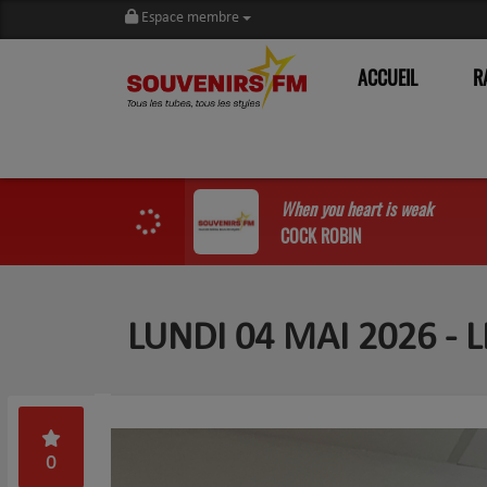
Espace membre
ACCUEIL
R
When you heart is weak
COCK ROBIN
LUNDI 04 MAI 2026 -
0