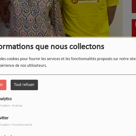
formations que nous collectons
LE 12-13 DU WEEK-END :
1
 des cookies pour fournir les services et les fonctionnalités proposés sur notre sit
L'INSTANT WIPSEE
périence de nos utilisateurs.
er
Tout refuser
alytics
ilisation: Analyse
9
17h/20h - Le Drive
itter
ilisation: Fonctionnalité