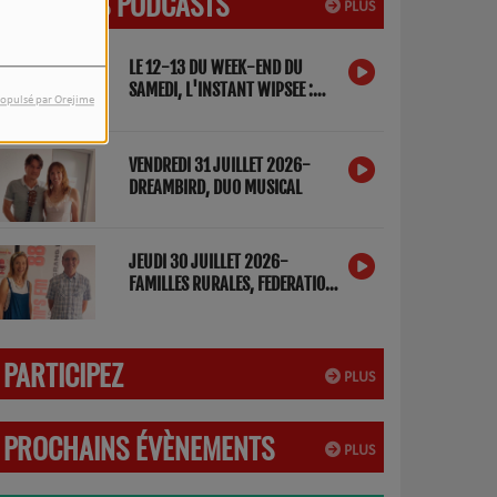
DERNIERS PODCASTS
PLUS
LE 12-13 DU WEEK-END DU
SAMEDI, L'INSTANT WIPSEE :
opulsé par Orejime
DETOX NUMERIQUE
VENDREDI 31 JUILLET 2026-
DREAMBIRD, DUO MUSICAL
JEUDI 30 JUILLET 2026-
FAMILLES RURALES, FEDERATION
DES LANDES
PARTICIPEZ
PLUS
PROCHAINS ÉVÈNEMENTS
PLUS