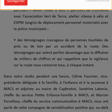
Propulsé par Orejime
Sauvegarder
sensibilisation aux angles morts avec l’entreprise Peixoto,
parcours « Savoir rouler à vélo », parcours de trottinette
avec l’association Vert de Terre, atelier vitesse à vélo et
EDPM (engins de déplacement personnel motorisés) avec
la police municipale ;
• des témoignages courageux de personnes touchées de
près ou de loin par un accident de la route. Des
témoignages qui valent parfois davantage que la diffusion
de milliers de chiffres et qui rappellent que la vigilance
sur la route nous concerne tous, à chaque instant.
Dans notre studio pendant une heure, Céline Fournier, vice-
présidente déléguée à la famille, à l’enfance et à la jeunesse à
MACS et adjointe au maire de Capbreton, Sandrine Laborie,
cheffe du service Petite Enfance-Famille à MACS, et Marion
Paraillous, cheffe du service communication à MACS, nous ont
parlé de cette campagne de sensibilisation positive qui, au-delà