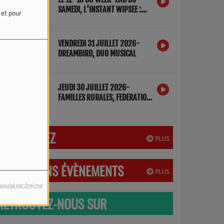
SAMEDI, L'INSTANT WIPSEE :
e et pour
DETOX NUMERIQUE
VENDREDI 31 JUILLET 2026-
DREAMBIRD, DUO MUSICAL
JEUDI 30 JUILLET 2026-
FAMILLES RURALES, FEDERATION
DES LANDES
PARTICIPEZ
PLUS
PROCHAINS ÉVÈNEMENTS
PLUS
opulsé par Orejime
RETROUVEZ-NOUS SUR