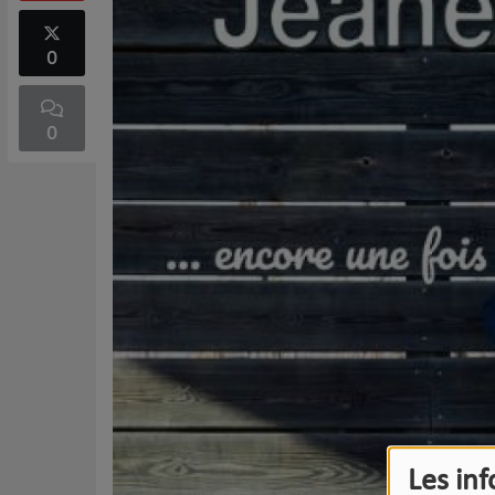
0
0
Les in