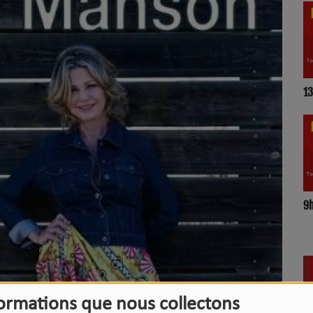
LE
L'
17
formations que nous collectons