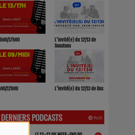
 12-13 DU WEEK-END :
13h00/17h00
L'invité(e) 
INSTANT WIPSEE
Soustons
9h00/12h00
h/20h - Le Drive
L'invité(e) 
DERNIERS PODCASTS
PLUS
LE 12-13 DU WEEK-END DU