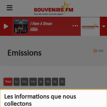
I Have A Dream
ABBA
RSS
Emissions
Tous
Lu
Ma
Me
Je
Ve
Sa
Di
L'INVITÉ(E) DU 12/13 DE
Les informations que nous
DAX
collectons