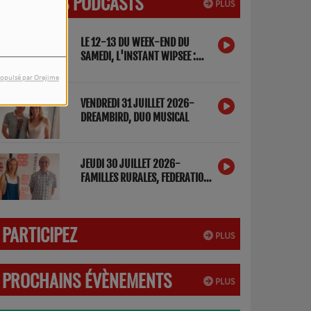
DERNIERS PODCASTS
PLUS
LE 12-13 DU WEEK-END DU
SAMEDI, L'INSTANT WIPSEE :
DETOX NUMERIQUE
opulsé par Orejime
VENDREDI 31 JUILLET 2026-
DREAMBIRD, DUO MUSICAL
JEUDI 30 JUILLET 2026-
FAMILLES RURALES, FEDERATION
DES LANDES
PARTICIPEZ
PLUS
PROCHAINS ÉVÈNEMENTS
PLUS