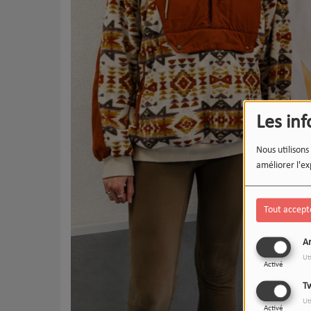
Les in
Nous utilisons
améliorer l'ex
Tout accept
An
Ut
Activé
Tw
Ut
Activé