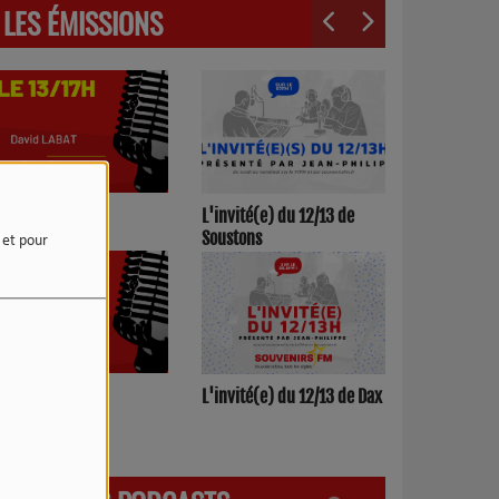
LES ÉMISSIONS
3h00/17h00
L'invité(e) du 12/13 de
Soustons
e et pour
h00/12h00
L'invité(e) du 12/13 de Dax