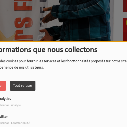
formations que nous collectons
LE 12-13 DU WEEK-END :
1
L'INSTANT WIPSEE
 des cookies pour fournir les services et les fonctionnalités proposés sur notre sit
périence de nos utilisateurs.
er
Tout refuser
alytics
9
17h/20h - Le Drive
ilisation: Analyse
itter
ilisation: Fonctionnalité