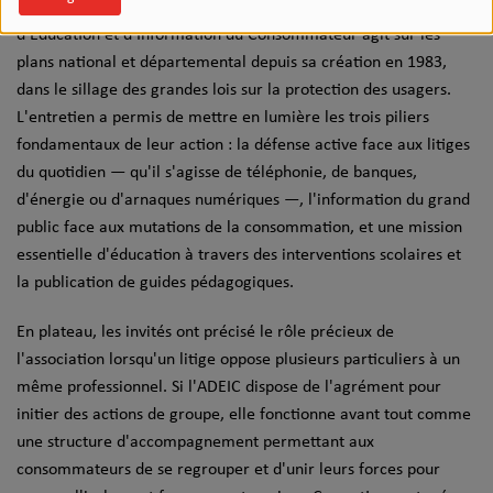
d'engagement et de laïcité, l’Association de Défense,
d'Éducation et d'Information du Consommateur agit sur les
plans national et départemental depuis sa création en 1983,
dans le sillage des grandes lois sur la protection des usagers.
L'entretien a permis de mettre en lumière les trois piliers
fondamentaux de leur action : la défense active face aux litiges
du quotidien — qu'il s'agisse de téléphonie, de banques,
d'énergie ou d'arnaques numériques —, l'information du grand
public face aux mutations de la consommation, et une mission
essentielle d'éducation à travers des interventions scolaires et
la publication de guides pédagogiques.
En plateau, les invités ont précisé le rôle précieux de
l'association lorsqu'un litige oppose plusieurs particuliers à un
même professionnel. Si l'ADEIC dispose de l'agrément pour
initier des actions de groupe, elle fonctionne avant tout comme
une structure d'accompagnement permettant aux
consommateurs de se regrouper et d'unir leurs forces pour