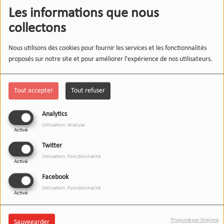
Les informations que nous
collectons
Nous utilisons des cookies pour fournir les services et les fonctionnalités
proposés sur notre site et pour améliorer l'expérience de nos utilisateurs.
Tout accepter
Tout refuser
Analytics
Utilisation: Analyse
Activé
Twitter
27 MAI 2026
Utilisation: Fonctionnalité
Activé
Écouter le podcast
Télécharger le podcast
Facebook
Utilisation: Fonctionnalité
L’invité(e) du 12-13 recevait aujourd’hui Patrice Bedouret,
Activé
président de
l’ADEIC
, et Patrick Mercier,
président d’honneur de
la structure
.
Portée par des valeurs fortes d'indépendance,
Propulsé par Orejime
Sauvegarder